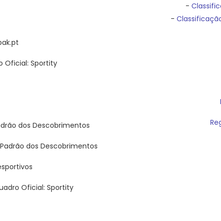
-
Classifi
-
Classificação
pak.pt
 Oficial: Sportity
Re
 Padrão dos Descobrimentos
s - Padrão dos Descobrimentos
esportivos
uadro Oficial: Sportity